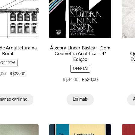
de Arquitetura na
Álgebra Linear Básica – Com
Rural
Geometria Analítica – 4ª
Qu
Edição
E
OFERTA!
OFERTA!
,00
R$
28,00
R$
44,00
R$
30,00
nar ao carrinho
Ler mais
A