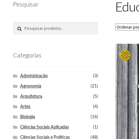
Wishlist
CHSR
RCE
Periódicos da Edur
Edu
Pesquisar
Pesquisar
Categorias
Administração
(3)
Agronomia
(21)
Arquitetura
(5)
Artes
(4)
Biologia
(16)
Ciências Sociais Aplicadas
(1)
Ciências Sociais e Políticas
(48)