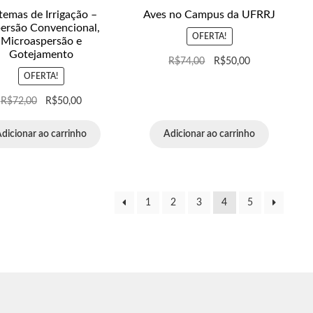
temas de Irrigação –
Aves no Campus da UFRRJ
ersão Convencional,
OFERTA!
Microaspersão e
Gotejamento
R$
74,00
R$
50,00
OFERTA!
R$
72,00
R$
50,00
dicionar ao carrinho
Adicionar ao carrinho
1
2
3
4
5