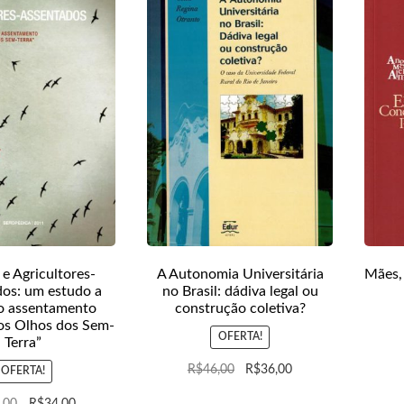
 e Agricultores-
A Autonomia Universitária
Mães,
os: um estudo a
no Brasil: dádiva legal ou
do assentamento
construção coletiva?
os Olhos dos Sem-
OFERTA!
Terra”
R$
46,00
R$
36,00
OFERTA!
,00
R$
34,00