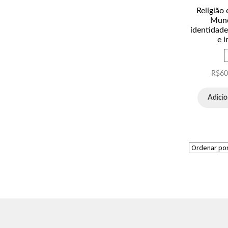
Religião
Mund
identidade
e i
R$
60
Adicio