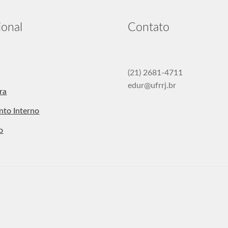
ional
Contato
(21) 2681-4711
edur@ufrrj.br
ra
nto Interno
o