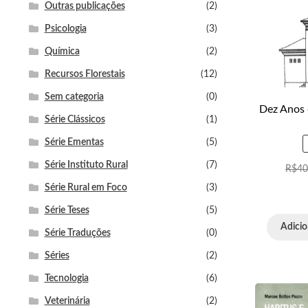
Outras publicações
(2)
Psicologia
(3)
Química
(2)
Recursos Florestais
(12)
Sem categoria
(0)
Dez Anos 
Série Clássicos
(1)
Série Ementas
(5)
Série Instituto Rural
(7)
R$
40
Série Rural em Foco
(3)
Série Teses
(5)
Adicio
Série Traduções
(0)
Séries
(2)
Tecnologia
(6)
Veterinária
(2)