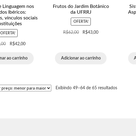
 e Linguagem nos
Frutos do Jardim Botânico
Sis
os Ibéricos:
da UFRRJ
Asp
s, vínculos sociais
OFERTA!
nstituições
R$
62,00
R$
43,00
OFERTA!
,00
R$
42,00
nar ao carrinho
Adicionar ao carrinho
A
Exibindo 49–64 de 65 resultados