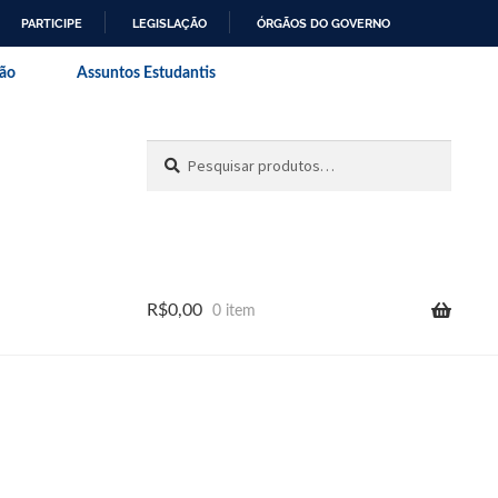
PARTICIPE
LEGISLAÇÃO
ÓRGÃOS DO GOVERNO
al do Rio de Janeiro
são
Assuntos Estudantis
Pesquisar
R$
0,00
0 item
Teste