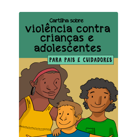
Checkout
Conselho Editorial
Contato
Demanda contínua
Editais de submissão
Equipe
Finalizar compra
Home