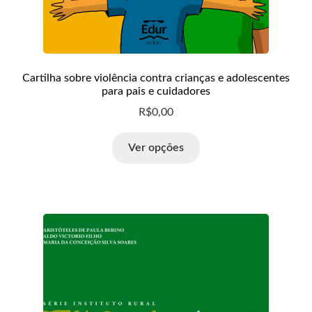
Loja
Minha conta
Cartilha sobre violência contra crianças e adolescentes
Normas para publicação
para pais e cuidadores
R$
0,00
Notícias
Ver opções
Política de Privacidade
Política Editorial
RCV
Teste
Wishlist