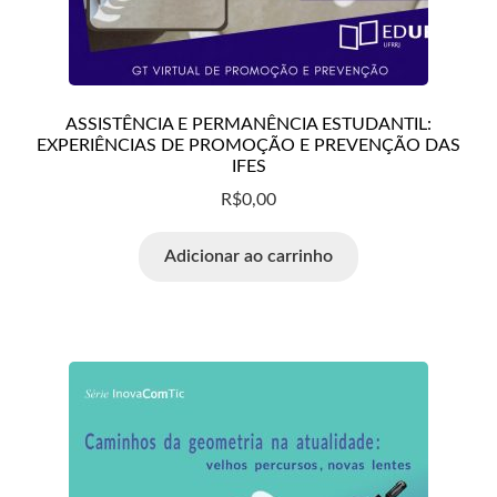
Loja
Minha conta
ASSISTÊNCIA E PERMANÊNCIA ESTUDANTIL:
Normas para publicação
EXPERIÊNCIAS DE PROMOÇÃO E PREVENÇÃO DAS
IFES
Notícias
R$
0,00
Adicionar ao carrinho
Política de Privacidade
Política Editorial
RCV
Teste
Wishlist