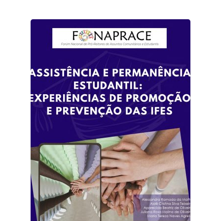
Checkout
Conselho Editorial
Contato
Demanda contínua
Editais de submissão
Equipe
Finalizar compra
Home