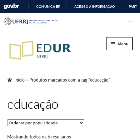
COMUNICA BR
ACESSO À INFORMAÇÃO
PARTI
I
Barra institucional da Universi
Pular barra institucional
Abrir
R
P
A
Menu
R
A
O
Início
C
O
Início
Produtos marcados com a tag “educação”
N
A Editora
T
educação
E
Regimento Interno da Editora da UFRRJ
Ú
D
Cart
O
Cessão de logo
Mostrando todos os 6 resultados