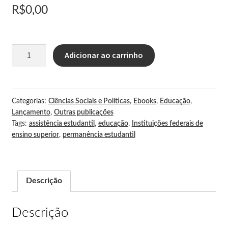
R$
0,00
CHSR
RCE
Adicionar ao carrinho
Periódicos da Edur
Categorias:
Ciências Sociais e Políticas
,
Ebooks
,
Educação
,
Lançamento
,
Outras publicações
Tags:
assistência estudantil
,
educação
,
Instituições federais de
ensino superior
,
permanência estudantil
Descrição
Descrição