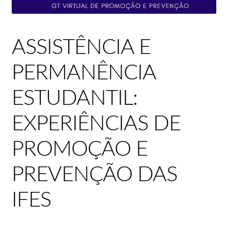
Loja
Minha conta
ASSISTÊNCIA E
Normas para publicação
PERMANÊNCIA
Notícias
ESTUDANTIL:
EXPERIÊNCIAS DE
Política de Privacidade
PROMOÇÃO E
Política Editorial
PREVENÇÃO DAS
RCV
IFES
Teste
Wishlist