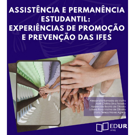
Checkout
Conselho Editorial
Contato
Demanda contínua
Editais de submissão
Equipe
Finalizar compra
Home