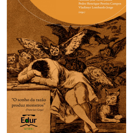
Checkout
Conselho Editorial
Contato
Demanda contínua
Editais de submissão
Equipe
Finalizar compra
Home