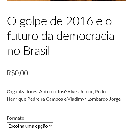
Loja
O golpe de 2016 e o
Minha conta
futuro da democracia
Normas para publicação
no Brasil
Notícias
Política de Privacidade
R$
0,00
Política Editorial
Organizadores: Antonio José Alves Junior, Pedro
Henrique Pedreira Campos e Vladimyr Lombardo Jorge
RCV
Teste
Formato
Wishlist