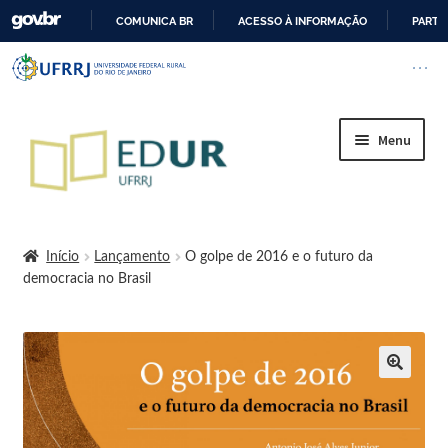
COMUNICA BR
ACESSO À INFORMAÇÃO
PARTI
I
Barra institucional da Universi
Pular barra institucional
Abrir
R
P
A
Menu
R
A
O
Início
C
O
Início
Lançamento
O golpe de 2016 e o futuro da
N
democracia no Brasil
A Editora
T
E
Regimento Interno da Editora da UFRRJ
Ú
D
Cart
O
Cessão de logo