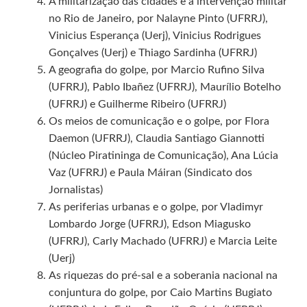
A militarização das cidades e a intervenção militar
no Rio de Janeiro, por Nalayne Pinto (UFRRJ),
Vinicius Esperança (Uerj), Vinicius Rodrigues
Gonçalves (Uerj) e Thiago Sardinha (UFRRJ)
A geografia do golpe, por Marcio Rufino Silva
(UFRRJ), Pablo Ibañez (UFRRJ), Maurílio Botelho
(UFRRJ) e Guilherme Ribeiro (UFRRJ)
Os meios de comunicação e o golpe, por Flora
Daemon (UFRRJ), Claudia Santiago Giannotti
(Núcleo Piratininga de Comunicação), Ana Lúcia
Vaz (UFRRJ) e Paula Máiran (Sindicato dos
Jornalistas)
As periferias urbanas e o golpe, por Vladimyr
Lombardo Jorge (UFRRJ), Edson Miagusko
(UFRRJ), Carly Machado (UFRRJ) e Marcia Leite
(Uerj)
As riquezas do pré-sal e a soberania nacional na
conjuntura do golpe, por Caio Martins Bugiato