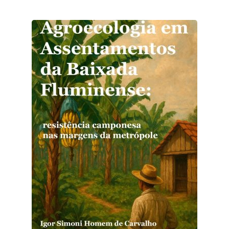
Checkout
Conselho Editorial
Contato
Demanda contínua
Editais de submissão
Equipe
Finalizar compra
Home