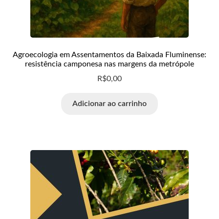
Loja
Minha conta
Agroecologia em Assentamentos da Baixada Fluminense:
Normas para publicação
resistência camponesa nas margens da metrópole
R$
0,00
Notícias
Adicionar ao carrinho
Política de Privacidade
Política Editorial
RCV
Teste
Wishlist