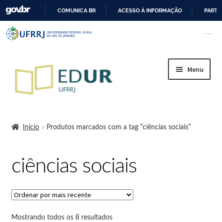
COMUNICA BR
ACESSO À INFORMAÇÃO
PARTI
I
Barra institucional da Universi
Pular barra institucional
Abrir
R
P
A
Menu
R
A
O
Início
C
O
Início
Produtos marcados com a tag “ciências sociais”
N
A Editora
T
ciências sociais
E
Regimento Interno da Editora da UFRRJ
Ú
D
Cart
O
Cessão de logo
Mostrando todos os 8 resultados