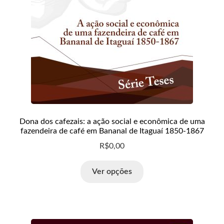
Loja
Minha conta
Normas para publicação
Notícias
Política de Privacidade
Dona dos cafezais: a ação social e econômica de uma
fazendeira de café em Bananal de Itaguaí 1850-1867
Política Editorial
R$
0,00
RCV
Ver opções
Teste
Wishlist