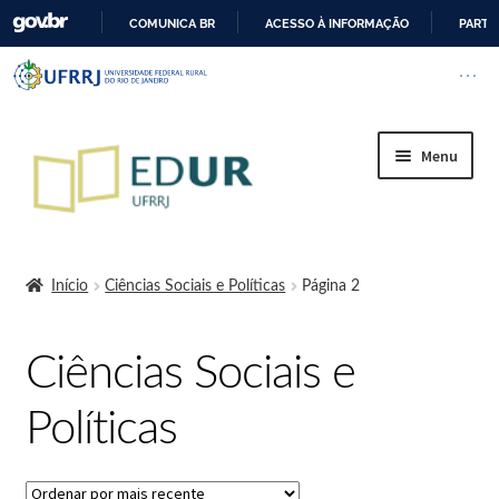
COMUNICA BR
ACESSO À INFORMAÇÃO
PARTI
I
Barra institucional da Universi
Pular barra institucional
Abrir
R
P
A
Menu
R
A
O
Início
C
O
Início
Ciências Sociais e Políticas
Página 2
N
A Editora
T
Ciências Sociais e
E
Regimento Interno da Editora da UFRRJ
Ú
Políticas
D
Cart
O
Cessão de logo