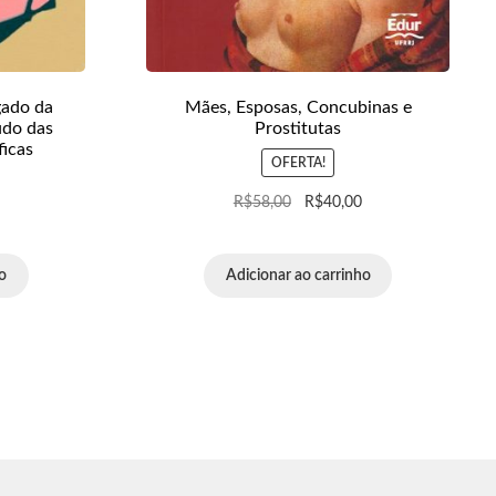
gado da
Mães, Esposas, Concubinas e
udo das
Prostitutas
ficas
OFERTA!
R$
58,00
R$
40,00
o
Adicionar ao carrinho