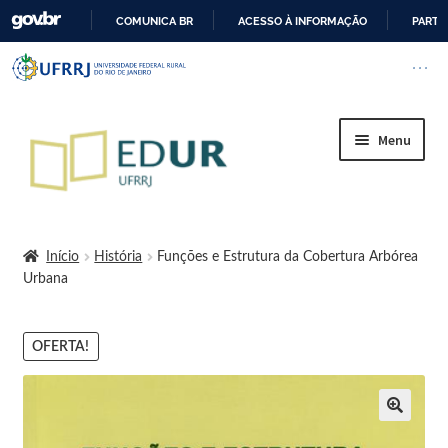
COMUNICA BR
ACESSO À INFORMAÇÃO
PARTI
I
Barra institucional da Universi
Pular barra institucional
Abrir
R
P
A
Menu
R
A
O
Início
C
O
Início
História
Funções e Estrutura da Cobertura Arbórea
N
Urbana
A Editora
T
E
Regimento Interno da Editora da UFRRJ
OFERTA!
Ú
D
Cart
O
Cessão de logo