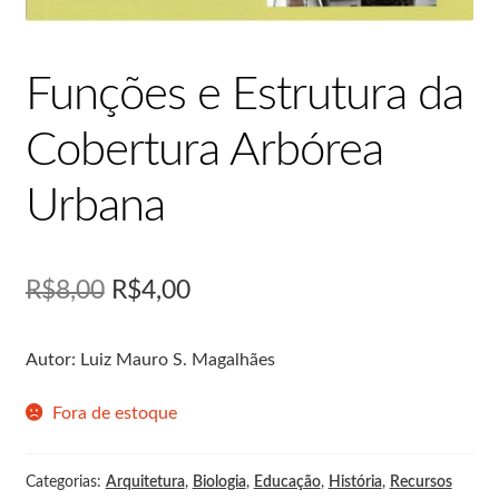
Loja
Funções e Estrutura da
Minha conta
Cobertura Arbórea
Normas para publicação
Urbana
Notícias
Política de Privacidade
R$
8,00
R$
4,00
Política Editorial
Autor: Luiz Mauro S. Magalhães
RCV
Fora de estoque
Teste
Categorias:
Arquitetura
,
Biologia
,
Educação
,
História
,
Recursos
Wishlist