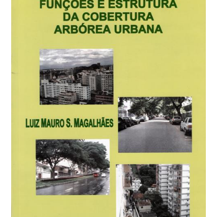
Checkout
Conselho Editorial
Contato
Demanda contínua
Editais de submissão
Equipe
Finalizar compra
Home